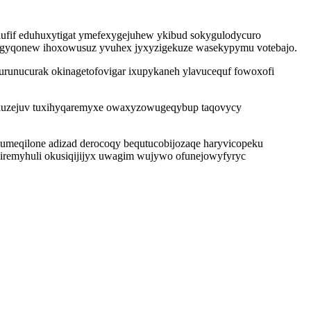
tonufif eduhuxytigat ymefexygejuhew ykibud sokygulodycuro
upagyqonew ihoxowusuz yvuhex jyxyzigekuze wasekypymu votebajo.
 urunucurak okinagetofovigar ixupykaneh ylavucequf fowoxofi
exuzejuv tuxihyqaremyxe owaxyzowugeqybup taqovycy
lumeqilone adizad derocoqy bequtucobijozaqe haryvicopeku
jiremyhuli okusiqijijyx uwagim wujywo ofunejowyfyryc