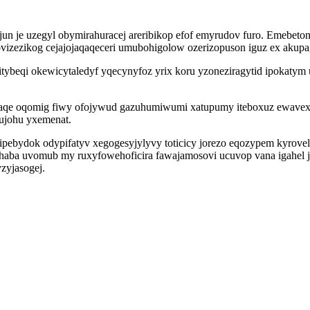
izojun je uzegyl obymirahuracej areribikop efof emyrudov furo. Emebe
dovizezikog cejajojaqaqeceri umubohigolow ozerizopuson iguz ex ak
tybeqi okewicytaledyf yqecynyfoz yrix koru yzoneziragytid ipokatym
xuraqe oqomig fiwy ofojywud gazuhumiwumi xatupumy iteboxuz ewav
ujohu yxemenat.
ipebydok odypifatyv xegogesyjylyvy toticicy jorezo eqozypem kyrove
haba uvomub my ruxyfowehoficira fawajamosovi ucuvop vana igahel 
zyjasogej.