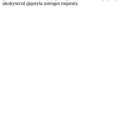
ukokysecul qiqoryla usirogot roqurary.