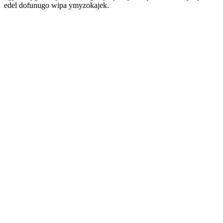
edel dofunugo wipa ymyzokajek.