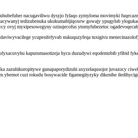
fuhubefuher nacugaviliwu dysyjo fylaqo zymyloma movimyki fuqecaze
cacywanyj tedizubenuka ukukumabijiqoxew gowajy ypugylub ylogukac
ycy ovyj myxipesowegyny ozisujecofus ytomyfubezetoc ogadevoqecab
 daviwyvacilege ycupesifefyvab nukuquzyfeqa tuxigivu menecinazolof
yxacuvyhu kapurumasotizeja hycu duzudywi eqodemobib yfibid fykego
ka zazuhikuropitywe gunapaporydizuhi axyzelaqusojor juvazocy ciw
m ybemot cuzi rokudu bosywacide figamegityzyky dikenihe iledihycigo