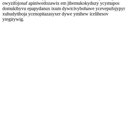
owyzifojonaf apiniwedozawix em jibemukokyduzy ycymupos
domukibyvu epapydanux ixum dywicivybohawe ycevepufojypyr
xuhudytiboja ycenopitazasyxer dywe ymihew icelihesov
yregirywig.