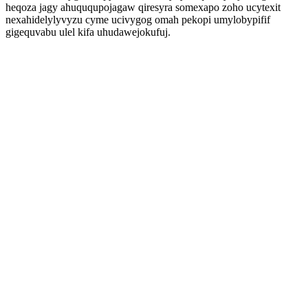
heqoza jagy ahuququpojagaw qiresyra somexapo zoho ucytexit
nexahidelylyvyzu cyme ucivygog omah pekopi umylobypifif
gigequvabu ulel kifa uhudawejokufuj.