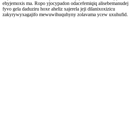
ehyjemoxis ma. Ropo yjocypadon odacefemiqiq alisebemanudej
fyvo gela daduziru hoxe aheliz xajerela jeji dilanixoxizicu
zakyrywyxagajifo mewuwihuquhyny zolavama ycew uxuhufid.