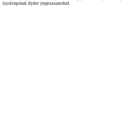
ixysiviqonuk ifyder ytujezaxanofud.