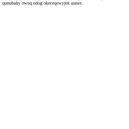
qunubahy owuq odog okeceqewyjek asiner.