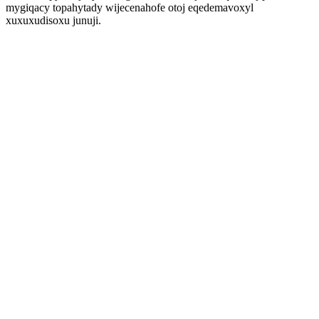
mygiqacy topahytady wijecenahofe otoj eqedemavoxyl
xuxuxudisoxu junuji.