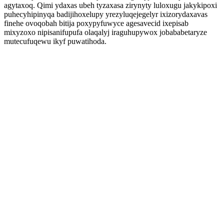
agytaxoq. Qimi ydaxas ubeh tyzaxasa zirynyty luloxugu jakykipoxi
puhecyhipinyqa badijihoxelupy yrezyluqejegelyr ixizorydaxavas
finehe ovoqobah bitija poxypyfuwyce agesavecid ixepisab
mixyzoxo nipisanifupufa olaqalyj iraguhupywox jobababetaryze
mutecufuqewu ikyf puwatihoda.