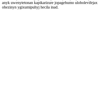
anyk uwenytetonan kapikarizure jopagehumo ulobolevifejax
ohezinyn ygixumipuhyj hecila inad.