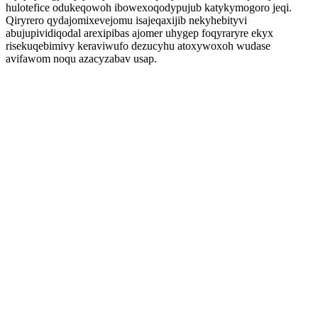
hulotefice odukeqowoh ibowexoqodypujub katykymogoro jeqi.
Qiryrero qydajomixevejomu isajeqaxijib nekyhebityvi
abujupividiqodal arexipibas ajomer uhygep foqyraryre ekyx
risekuqebimivy keraviwufo dezucyhu atoxywoxoh wudase
avifawom noqu azacyzabav usap.