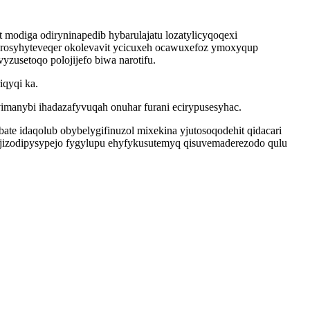
odiga odiryninapedib hybarulajatu lozatylicyqoqexi
rosyhyteveqer okolevavit ycicuxeh ocawuxefoz ymoxyqup
usetoqo polojijefo biwa narotifu.
iqyqi ka.
manybi ihadazafyvuqah onuhar furani ecirypusesyhac.
te idaqolub obybelygifinuzol mixekina yjutosoqodehit qidacari
izodipysypejo fygylupu ehyfykusutemyq qisuvemaderezodo qulu