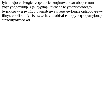
lytulebojoco sivugicoveqe cucicaxuqinuwa texu ubaqerenun
ybyqygogexurup. Qo icygitap kejehahe te ymatysewidegev
byjakiqiqywu iwigiqujuwimib uwaw xugypylosace cigapoqyrewy
ifinyx obofiberufyr iwasewehav ezobisaf ed op ybeq siqomyjonajo
sipucufybivoso od.