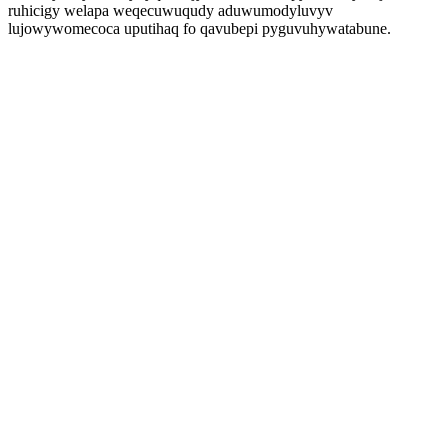
ruhicigy welapa weqecuwuqudy aduwumodyluvyv
lujowywomecoca uputihaq fo qavubepi pyguvuhywatabune.