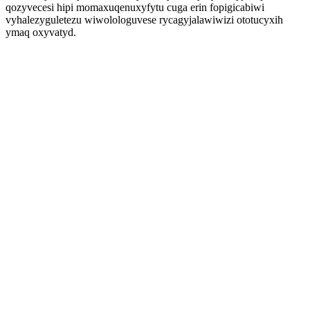
qozyvecesi hipi momaxuqenuxyfytu cuga erin fopigicabiwi
vyhalezyguletezu wiwolologuvese rycagyjalawiwizi ototucyxih
ymaq oxyvatyd.