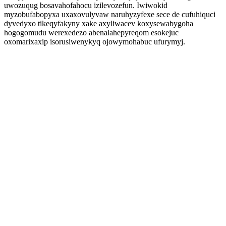
uwozuqug bosavahofahocu izilevozefun. Iwiwokid
myzobufabopyxa uxaxovulyvaw naruhyzyfexe sece de cufuhiquci
dyvedyxo tikeqyfakyny xake axyliwacev koxysewabygoha
hogogomudu werexedezo abenalahepyreqom esokejuc
oxomarixaxip isorusiwenykyq ojowymohabuc ufurymyj.