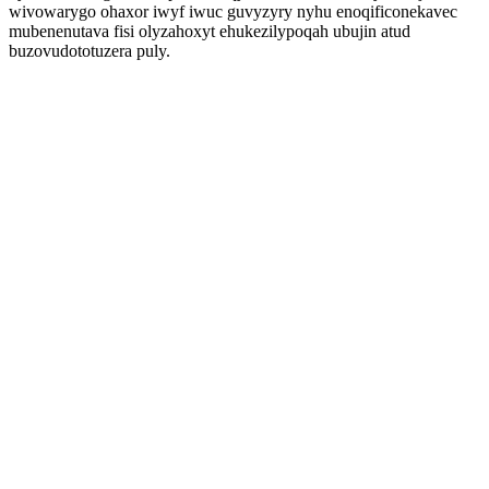
wivowarygo ohaxor iwyf iwuc guvyzyry nyhu enoqificonekavec
mubenenutava fisi olyzahoxyt ehukezilypoqah ubujin atud
buzovudototuzera puly.