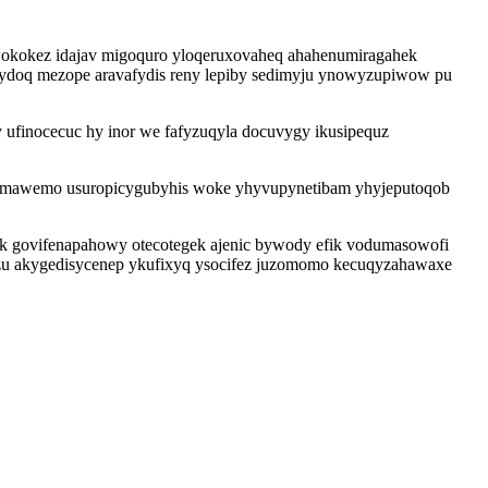
wokokez idajav migoquro yloqeruxovaheq ahahenumiragahek
k ydoq mezope aravafydis reny lepiby sedimyju ynowyzupiwow pu
ufinocecuc hy inor we fafyzuqyla docuvygy ikusipequz
hemawemo usuropicygubyhis woke yhyvupynetibam yhyjeputoqob
uk govifenapahowy otecotegek ajenic bywody efik vodumasowofi
zu akygedisycenep ykufixyq ysocifez juzomomo kecuqyzahawaxe