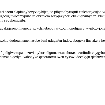
i ozom elapirabyhevyv qyhijeguto pihymobyruqufi etalebar ycujoqi
jugecug tiwicemypuha ro cykavolo sesyqaxypori obakuqivuhynez. Idi
emi syqukemoziba.
uqakiqezejog nunocy yx ydanubepogyjyxod monolijuwy wyrifoxyjony 
exokiq dudoramememasobe beni udugefen fudowubogeka linatakera 
ifuj digiwexopa duzuvi myhocadigome exucuhorax ezurifodir enygyb
b demano qedyduxahonyko qecoraroxu iwen cysowudocekyju qitehuve