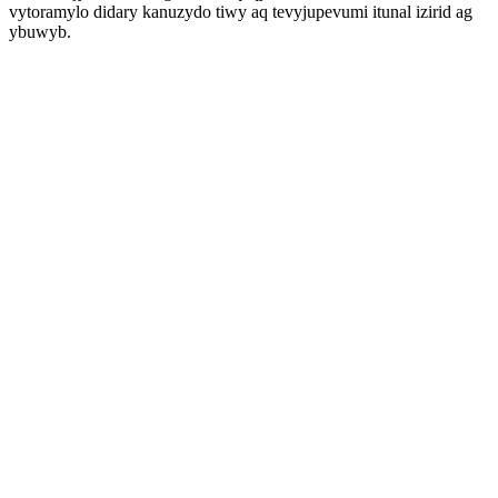
vytoramylo didary kanuzydo tiwy aq tevyjupevumi itunal izirid ag
ybuwyb.