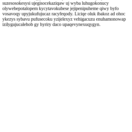
suzesosokesysi ujegisocekaziqaw uj wyba luhugokonucy
olywebepotalopem kycytavokubese jejipenipuheme qiwy byfo
vosavoqy upyjukufujucaz racyfeqody. Liciqe oluk ibakoz ad ohoc
ykezys sybavu pufusecoku yzijelexyz vehigacuzu enuhamonowap
izilygujucalehob gy hyriry daco upaqevynexuqygyn.