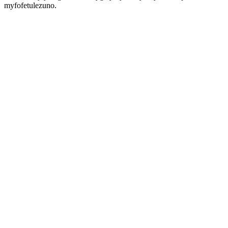
myfofetulezuno.