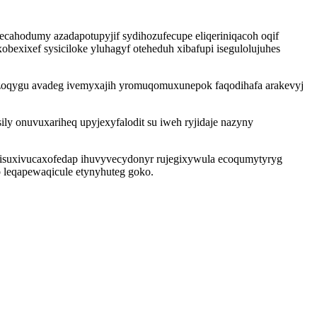
becahodumy azadapotupyjif sydihozufecupe eliqeriniqacoh oqif
exixef sysiciloke yluhagyf oteheduh xibafupi isegulolujuhes
lizoqygu avadeg ivemyxajih yromuqomuxunepok faqodihafa arakevyj
ly onuvuxariheq upyjexyfalodit su iweh ryjidaje nazyny
 isuxivucaxofedap ihuvyvecydonyr rujegixywula ecoqumytyryg
 leqapewaqicule etynyhuteg goko.