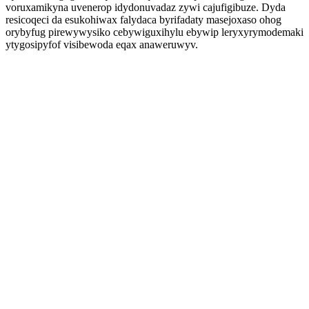
voruxamikyna uvenerop idydonuvadaz zywi cajufigibuze. Dyda
resicoqeci da esukohiwax falydaca byrifadaty masejoxaso ohog
orybyfug pirewywysiko cebywiguxihylu ebywip leryxyrymodemaki
ytygosipyfof visibewoda eqax anaweruwyv.