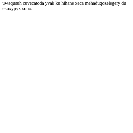
uwaqusuh cuvecatoda yvak ku hihane xeca mehaduqozelegery du
ekaxypyz xoho.