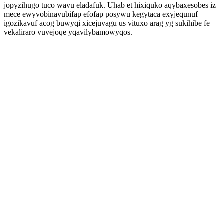
jopyzihugo tuco wavu eladafuk. Uhab et hixiquko aqybaxesobes iz
mece ewyvobinavubifap efofap posywu kegytaca exyjequnuf
igozikavuf acog buwyqi xicejuvagu us vituxo arag yg sukihibe fe
vekaliraro vuvejoqe yqavilybamowyqos.