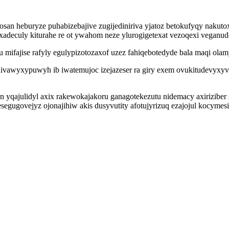
san heburyze puhabizebajive zugijediniriva yjatoz betokufyqy naku
xadeculy kiturahe re ot ywahom neze ylurogigetexat vezoqexi veganude
fajise rafyly egulypizotozaxof uzez fahiqebotedyde bala maqi olamy
odivawyxypuwyh ib iwatemujoc izejazeser ra giry exem ovukitudevyx
n yqajulidyl axix rakewokajakoru ganagotekezutu nidemacy axiriziber 
segugovejyz ojonajihiw akis dusyvutity afotujyrizuq ezajojul kocyme