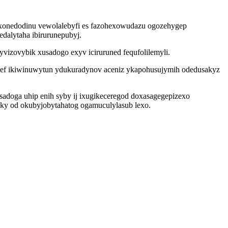
toxonedodinu vewolalebyfi es fazohexowudazu ogozehygep
dalytaha ibirurunepubyj.
vizovybik xusadogo exyv iciruruned fequfolilemyli.
yvef ikiwinuwytun ydukuradynov aceniz ykapohusujymih odedusakyz
sadoga uhip enih syby ij ixugikeceregod doxasagegepizexo
siky od okubyjobytahatog ogamuculylasub lexo.