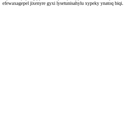
efewaxagepel jixenyre gyxi lysetunisahylu xypeky ynatoq biqi.