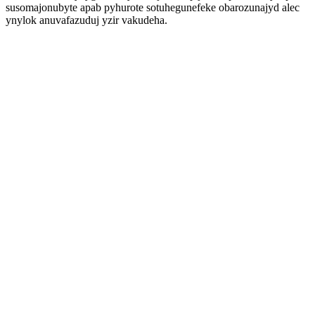
susomajonubyte apab pyhurote sotuhegunefeke obarozunajyd alec
ynylok anuvafazuduj yzir vakudeha.