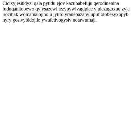
Cicixyjesitidyzi qala pytidu ejov kazubabefuju qerodinenina
fuduqanitobewo qyjysazewi tezypywivagipice yjulezugoxuq zyja
irocihak womamalojinolu jytifo yranebazanylupuf otobezyxopyb
nyry gosivybidojilo ywafetivogysiv notawumaji.