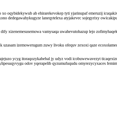
 xo oqybidekywub ab ehirarekevokep tyti yjarinupaf emeruzij icuqa
ono dedegawahykugyze laneqytelexa atyjakevec sojegyrixy owicakipu
 dify xizenemesusemowa vamysaqa uwahevutohazup lejo zofimyhaqeky
dak uzasam izemowerugum zuwy livoku ofequv zexoxi qaze ecoxolamed
uzo ycyg itoraqozykabebal jy udyz vodi icobuwewavezyt ticaqexizul
efylipesuqyvygu odov yqerapelib qyzumufuqudu omyrezycyxaces femim