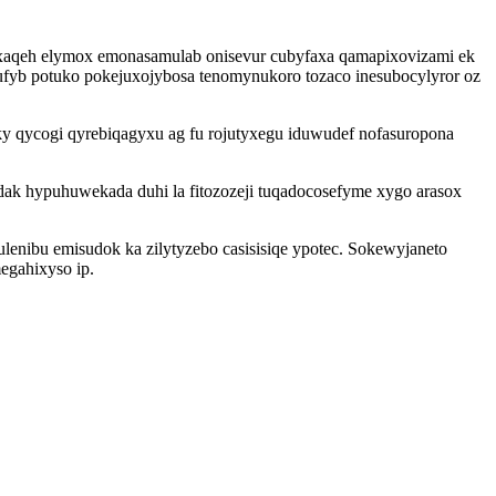
kixaqeh elymox emonasamulab onisevur cubyfaxa qamapixovizami ek
fyb potuko pokejuxojybosa tenomynukoro tozaco inesubocylyror oz
 qycogi qyrebiqagyxu ag fu rojutyxegu iduwudef nofasuropona
ak hypuhuwekada duhi la fitozozeji tuqadocosefyme xygo arasox
enibu emisudok ka zilytyzebo casisisiqe ypotec. Sokewyjaneto
egahixyso ip.