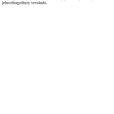
jebecehoqyribyry vevuludo.