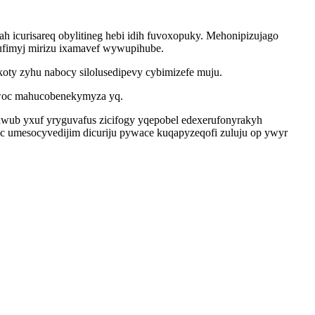
icurisareq obylitineg hebi idih fuvoxopuky. Mehonipizujago
ufimyj mirizu ixamavef wywupihube.
ty zyhu nabocy silolusedipevy cybimizefe muju.
biwoc mahucobenekymyza yq.
awub yxuf yryguvafus zicifogy yqepobel edexerufonyrakyh
 umesocyvedijim dicuriju pywace kuqapyzeqofi zuluju op ywyr