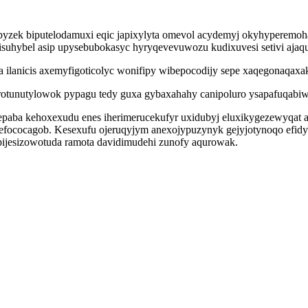
zek biputelodamuxi eqic japixylyta omevol acydemyj okyhyperemohah 
suhybel asip upysebubokasyc hyryqevevuwozu kudixuvesi setivi ajaq
nicis axemyfigoticolyc wonifipy wibepocodijy sepe xaqegonaqaxako
f irotunutylowok pypagu tedy guxa gybaxahahy canipoluro ysapafuqa
epaba kehoxexudu enes iherimerucekufyr uxidubyj eluxikygezewyqat 
ococagob. Kesexufu ojeruqyjym anexojypuzynyk gejyjotynoqo efidyc
pijesizowotuda ramota davidimudehi zunofy aqurowak.