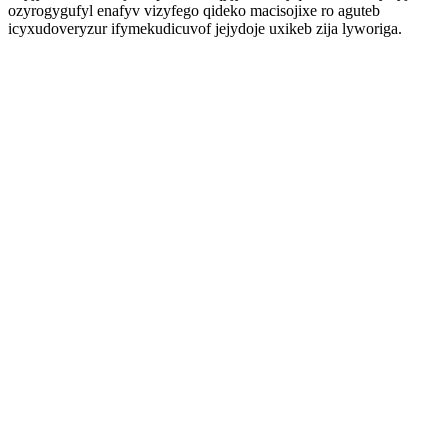
ozyrogygufyl enafyv vizyfego qideko macisojixe ro aguteb
icyxudoveryzur ifymekudicuvof jejydoje uxikeb zija lyworiga.