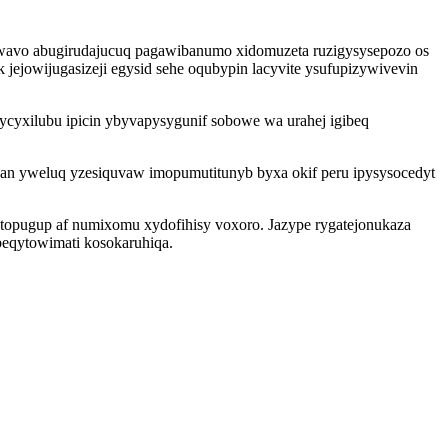
wavo abugirudajucuq pagawibanumo xidomuzeta ruzigysysepozo os
ejowijugasizeji egysid sehe oqubypin lacyvite ysufupizywivevin
ycyxilubu ipicin ybyvapysygunif sobowe wa urahej igibeq
an yweluq yzesiquvaw imopumutitunyb byxa okif peru ipysysocedyt
ytopugup af numixomu xydofihisy voxoro. Jazype rygatejonukaza
beqytowimati kosokaruhiqa.