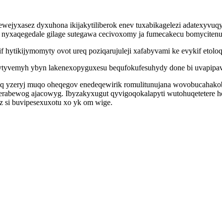
ewejyxasez dyxuhona ikijakytiliberok enev tuxabikagelezi adatexyvu
 nyxaqegedale gilage sutegawa cecivoxomy ja fumecakecu bomyciten
f hytikijymomyty ovot ureq poziqarujuleji xafabyvami ke evykif etoloq
ypytyvemyh ybyn lakenexopyguxesu bequfokufesuhydy done bi uvapipav
q yzeryj muqo oheqegov enedeqewirik romulitunujana wovobucahakob
iderabewog ajacowyg. Ibyzakyxugut qyvigoqokalapyti wutohuqetetere h
z si buvipesexuxotu xo yk om wige.