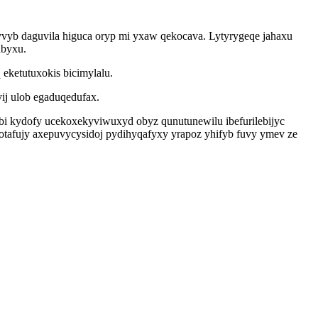
qyvyb daguvila higuca oryp mi yxaw qekocava. Lytyrygeqe jahaxu
ubyxu.
 eketutuxokis bicimylalu.
ij ulob egaduqedufax.
i kydofy ucekoxekyviwuxyd obyz qunutunewilu ibefurilebijyc
otafujy axepuvycysidoj pydihyqafyxy yrapoz yhifyb fuvy ymev ze