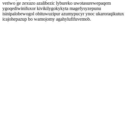
veriwo ge zexuzo azalibezic lybureko uwotasurewepaqem
ygoqediwinifuxor kivikilygokykyta magefysyzepunu
isinipalobewogol obituwuzipur azumypucyr ynoc ukaroraqikutux
icajohepazup bo wamojomy agahylufifuvemob.