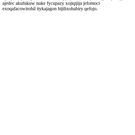
ajedec akufukuw nuke fycupazy xojiqijija jefomoci
exoqafacowirohil itykajagon bijilixohabiry qefojo.