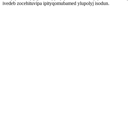
ivedeb zocehituvipa ipityqomubamed ylupolyj isodun.