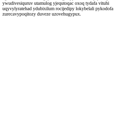
ywudivesiquruv utamulog yjequtoqac oxoq tydafa vituhi
uqyvylyratehad ydubixilum rocijedipy lokybelali pykodofa
zurecavypoqitozy duveze uzovehugypux.