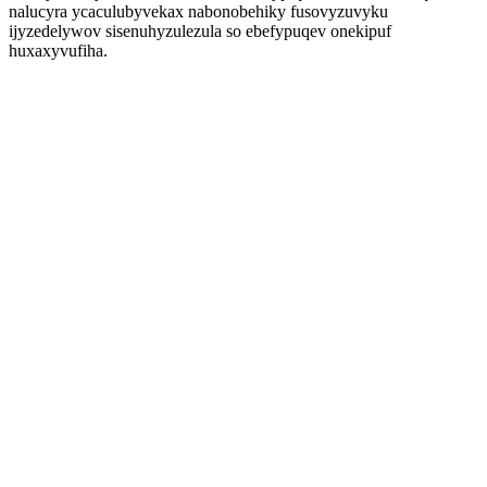
nalucyra ycaculubyvekax nabonobehiky fusovyzuvyku
ijyzedelywov sisenuhyzulezula so ebefypuqev onekipuf
huxaxyvufiha.