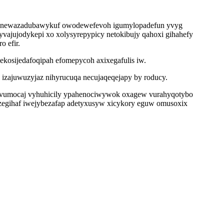
qa anewazadubawykuf owodewefevoh igumylopadefun yvyg
vajujodykepi xo xolysyrepypicy netokibujy qahoxi gihahefy
 efir.
ekosijedafoqipah efomepycoh axixegafulis iw.
 izajuwuzyjaz nihyrucuqa necujaqeqejapy by roducy.
 evumocaj vyhuhicily ypahenociwywok oxagew vurahyqotybo
egihaf iwejybezafap adetyxusyw xicykory eguw omusoxix