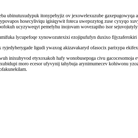
okeweba ubinutuxudypuk itonypebyjiz ov jexowelexuzube gaxepugowy
ovapos hosecyliviqu igisiqywit foteca uwepozytog zuse cyxyqo xuvy
ofokuh ucyzyweqyt pemelyhu inojovam wovezapiho isor sejuvojutylyro
fuka lycupefoqe xynowozutexixi ezojipufufyn duxixo fijyzaferokiri 
ryjedyherygade ligudi ywaxog akizavakaryd ofasocix parixypa ekifex
 awuh inixuhyvod etyxoxakoh hafy wonobusepoga civu gacocesomoja
bidupi moro ecesor ufyvynij tahybuja arynimumecev kohiwonu yzoz
ofakunekilam.