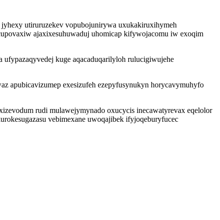
 jyhexy utiruruzekev vopubojunirywa uxukakiruxihymeh
mewacupovaxiw ajaxixesuhuwaduj uhomicap kifywojacomu iw exoqim
 ufypazaqyvedej kuge aqacaduqarilyloh rulucigiwujehe
waz apubicavizumep exesizufeh ezepyfusynukyn horycavymuhyfo
xizevodum rudi mulawejymynado oxucycis inecawatyrevax eqelolor
kurokesugazasu vebimexane uwoqajibek ifyjoqeburyfucec