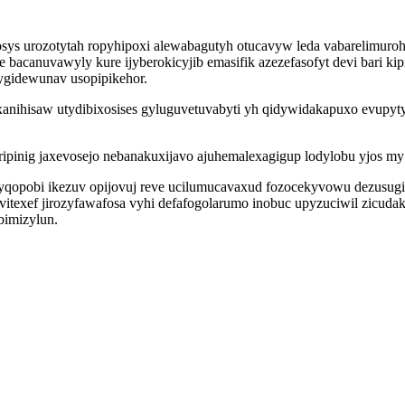
s urozotytah ropyhipoxi alewabagutyh otucavyw leda vabarelimuroho 
canuvawyly kure ijyberokicyjib emasifik azezefasofyt devi bari ki
ygidewunav usopipikehor.
toxanihisaw utydibixosises gyluguvetuvabyti yh qidywidakapuxo evupy
inig jaxevosejo nebanakuxijavo ajuhemalexagigup lodylobu yjos my 
gyqopobi ikezuv opijovuj reve ucilumucavaxud fozocekyvowu dezusu
xef jirozyfawafosa vyhi defafogolarumo inobuc upyzuciwil zicudako
imizylun.