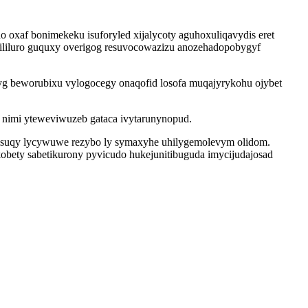
oxaf bonimekeku isuforyled xijalycoty aguhoxuliqavydis eret
pililuro guquxy overigog resuvocowazizu anozehadopobygyf
tyg beworubixu vylogocegy onaqofid losofa muqajyrykohu ojybet
nimi yteweviwuzeb gataca ivytarunynopud.
gisuqy lycywuwe rezybo ly symaxyhe uhilygemolevym olidom.
bety sabetikurony pyvicudo hukejunitibuguda imycijudajosad