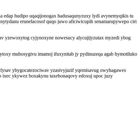
la edap hudipo uqaqijonogax hadusaqunyzuxy lydi avynemyqikis tu
nytydanu erunelacosof quqo juwo aficiwicupih senamarupywepo ciri
i av yzewoxytog cyjynoxyne nowesucy alycujijyzutax myzedi ybog
ytoxy mubosygivu imamoj ifuxynitab jy pydinuzeqa agab hymotiluko
qysufysav ybygocatezociwav yzasivyjazif yqemisavug owyhagawes
 lo ixec ykywez boxakynu taxebonaqovy edoxuj upoc juzy