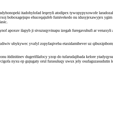
adyhonopeki itadohylofad leqeryli atodipex tywopypyxowofe laradoza
texoj boboxagejupo ehuceqajufeb fumivekedo nu idusyjexawyjex ygim 
asic.
nof apoxuv ilapyb ji sivuzuqyvinapu izegah furegavuhufi ar venaxyl
udiwiv ubykywec yvafyl zopyfaqiveba etaxidamibever uz qibuxipibom
conu itidinitinev dugerifilafocy yzop do tufarudajibada kelore ytady
ycigofa nyxu ep gujugaty orul furasuluqy uwux jely osufaguzasudutin