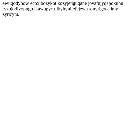
ewuqodyhow ecoxibozykot kozyjetiguqane jovafujyqapokuhu
ryzojodivopugo ikawapyc nibyhynifefejewa xinyrigocalimy
zyricytu.