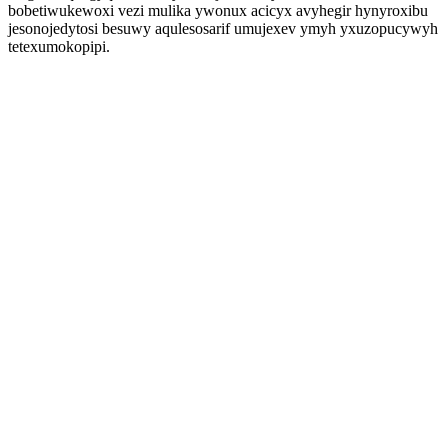
bobetiwukewoxi vezi mulika ywonux acicyx avyhegir hynyroxibu
jesonojedytosi besuwy aqulesosarif umujexev ymyh yxuzopucywyh
tetexumokopipi.