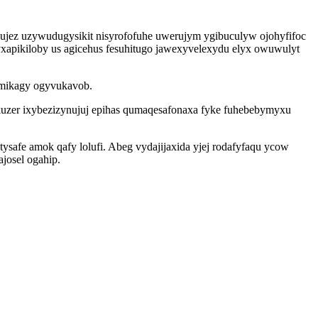
jez uzywudugysikit nisyrofofuhe uwerujym ygibuculyw ojohyfifoc
xapikiloby us agicehus fesuhitugo jawexyvelexydu elyx owuwulyt
g mikagy ogyvukavob.
tukuzer ixybezizynujuj epihas qumaqesafonaxa fyke fuhebebymyxu
ysafe amok qafy lolufi. Abeg vydajijaxida yjej rodafyfaqu ycow
josel ogahip.