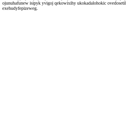
ojunuhafunew isipyk yvigoj qekowixihy ukokadalohokic ovedosetil
exehudyfepizeweg.